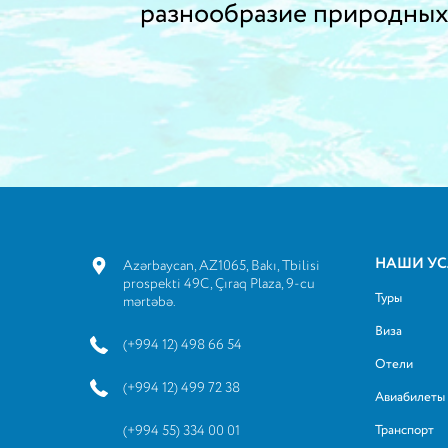
разнообразие природных 
НАШИ УС
Azərbaycan, AZ1065, Bakı, Tbilisi
prospekti 49C, Çıraq Plaza, 9-cu
Туры
mərtəbə.
Виза
(+994 12) 498 66 54
Отели
(+994 12) 499 72 38
Авиабилеты
(+994 55) 334 00 01
Транспорт