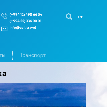
(+994 12) 498 66 54
en
(+994 55) 334 00 01
info@avil.travel
ты
Транспорт
ка