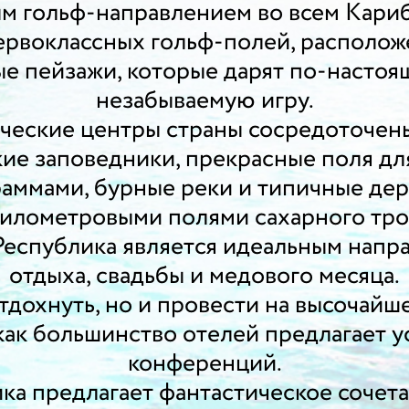
ым гольф-направлением во всем Кари
ервоклассных гольф-полей, расположе
е пейзажи, которые дарят по-насто
незабываемую игру.
еские центры страны сосредоточены
ие заповедники, прекрасные поля дл
аммами, бурные реки и типичные де
илометровыми полями сахарного тро
Республика является идеальным напр
отдыха, свадьбы и медового месяца.
отдохнуть, но и провести на высочайш
как большинство отелей предлагает у
конференций.
ка предлагает фантастическое сочета