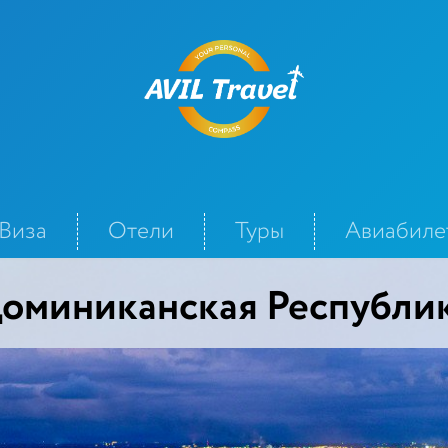
Виза
Отели
Туры
Авиабиле
оминиканская Республи