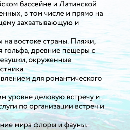
бском бассейне и Латинской
нных, в том числе и прямо на
ящему захватывающую и
 на востоке страны. Пляжи,
я гольфа, древние пещеры с
ревушки, окруженные
стника.
авлением для романтического
ем уровне деловую встречу и
слуги по организации встреч и
ние мира флоры и фауны,