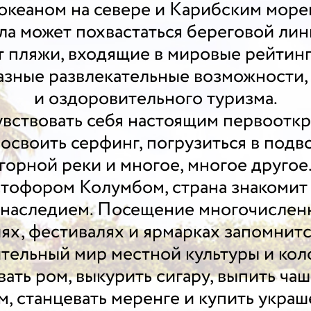
кеаном на севере и Карибским морем
ла может похвастаться береговой лин
т пляжи, входящие в мировые рейтинг
разные развлекательные возможности,
и оздоровительного туризма.
вствовать себя настоящим первооткр
освоить серфинг, погрузиться в подв
горной реки и многое, многое другое
стофором Колумбом, страна знакомит
наследием. Посещение многочисленны
х, фестивалях и ярмарках запомнится
тельный мир местной культуры и кол
ать ром, выкурить сигару, выпить ча
, станцевать меренге и купить украше