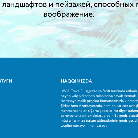
ландшафтов и пейзажей, способных 
воображение.
ЛУГИ
HAQQIMIZDA
"AVIL Travel" — işgüzar və fərdi turizmdə etibarlı 
beynəlxalq şirkətlərin tələblərinə cavab vermək
təcrübəyə malik peşəkar komandamızla xidmətin
Şirkət həm Azərbaycanda, həm də xaricdə aviaşirkə
mehmanxanalar, sığorta şirkətləri və digər turizmə
partnyorlarla sıx əməkdaşlıq edir. Bu geniş əlaqə
müştərilərimizə turizm xidmətlərinin geniş çeşidi
təqdim etməyə imkan yaradır.