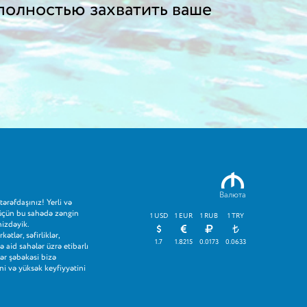
полностью захватить ваше
M
Валюта
tərəfdaşınız! Yerli və
 üçün bu sahədə zəngin
1 USD
1 EUR
1 RUB
1 TRY
izdəyik.
tlər, səfirliklər,
1.7
1.8215
0.0173
0.0633
 aid sahələr üzrə etibarlı
lər şəbəkəsi bizə
ni və yüksək keyfiyyətini