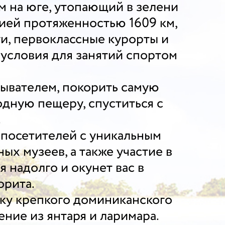
 на юге, утопающий в зелени
ией протяженностью 1609 км,
и, первоклассные курорты и
 условия для занятий спортом
ывателем, покорить самую
одную пещеру, спуститься с
.
 посетителей с уникальным
х музеев, а также участие в
 надолго и окунет вас в
орита.
шку крепкого доминиканского
ние из янтаря и ларимара.