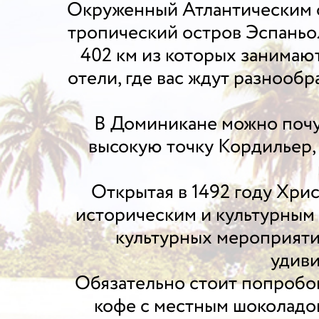
Окруженный Атлантическим о
тропический остров Эспаньо
402 км из которых занимаю
отели, где вас ждут разнооб
В Доминикане можно почу
высокую точку Кордильер, 
Открытая в 1492 году Хри
историческим и культурным 
культурных мероприятия
удиви
Обязательно стоит попробов
кофе с местным шоколадом