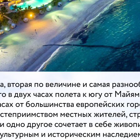
, вторая по величине и самая разноо
о в двух часах полета к югу от Майям
асах от большинства европейских горо
остеприимством местных жителей, стр
ни одно другое сочетает в себе живо
ультурным и историческим наследие