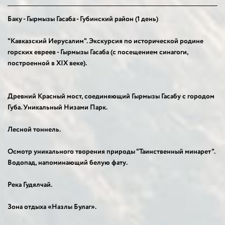
Баку - Гырмызы Гасаба - Губинский район (1 день)
"Кавказский Иерусалим". Экскурсия по исторической родине
горских евреев - Гырмызы Гасаба (с посещением синагоги,
построенной в XIX веке).
Древний Красный мост, соединяющий Гырмызы Гасабу с городом
Губа. Уникальный Низами Парк.
Лесной тоннель.
Осмотр уникального творения природы "Таинственный минарет".
Водопад, напоминающий белую фату.
Река Гудялчай.
Зона отдыха «Назлы Булаг».