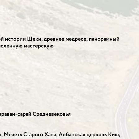
ей истории Шеки, древнее медресе, панорамный
месленную мастерскую
караван-сарай Средневековья
а, Мечеть Старого Хана, Албанская церковь Киш,