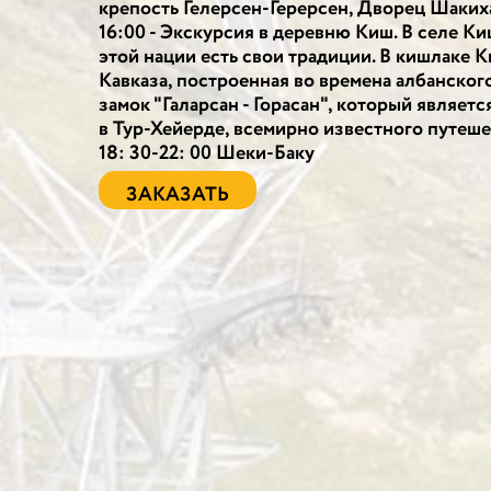
крепость Гелерсен-Герерсен, Дворец Шаких
16:00 - Экскурсия в деревню Киш. В селе Ки
этой нации есть свои традиции. В кишлаке К
Кавказа, построенная во времена албанского
замок "Галарсан - Горасан", который являет
в Тур-Хейерде, всемирно известного путеше
18: 30-22: 00 Шеки-Баку
ЗАКАЗАТЬ