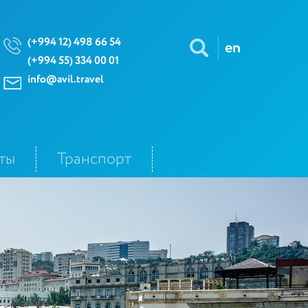
(+994 12) 498 66 54
en
(+994 55) 334 00 01
info@avil.travel
ты
Транспорт