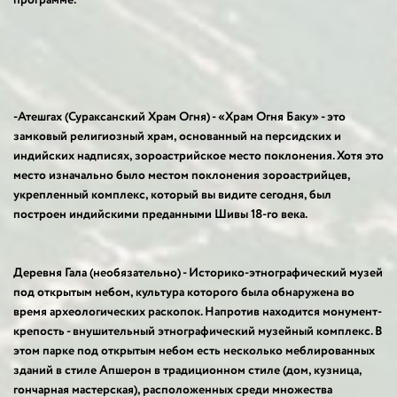
программе.
-Атешгах (Сураксанский Храм Огня) - «Храм Огня Баку» - это
замковый религиозный храм, основанный на персидских и
индийских надписях, зороастрийское место поклонения. Хотя это
место изначально было местом поклонения зороастрийцев,
укрепленный комплекс, который вы видите сегодня, был
построен индийскими преданными Шивы 18-го века.
Деревня Гала (необязательно) - Историко-этнографический музей
под открытым небом, культура которого была обнаружена во
время археологических раскопок. Напротив находится монумент-
крепость - внушительный этнографический музейный комплекс. В
этом парке под открытым небом есть несколько меблированных
зданий в стиле Апшерон в традиционном стиле (дом, кузница,
гончарная мастерская), расположенных среди множества